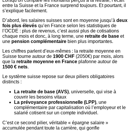
Lorsqu’on compare les montants perçus à la retraite, l’écart
entre la Suisse et la France surprend toujours. Et pourtant, il
s’explique facilement.
D’abord, les salaires suisses sont en moyenne jusqu’à
deux
fois plus élevés
qu’en France selon les statistiques de
l’OCDE : plus de revenus, c’est aussi plus de cotisations
chaque mois et donc, à long terme, une
retraite de base
et
une
pension complémentaire
bien plus importantes.
Les chiffres parlent d’eux-mêmes : la retraite moyenne en
Suisse tourne autour de
1900 CHF
(2050€) par mois, alors
que la
retraite moyenne en France
plafonne autour de
1500 € nets
.
Le système suisse repose sur deux piliers obligatoires
distincts :
La retraite de base (AVS)
, universelle, qui vise à
couvrir les besoins vitaux
La prévoyance professionnelle (LPP)
, une
complémentaire par capitalisation où l’employeur et le
salarié cotisent sur un compte individuel.
C’est ce second pilier, véritable « épargne salaire »
accumulée pendant toute la carrière, qui gonfle