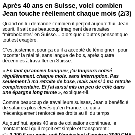
Après 40 ans en Suisse, voici combien
Jean touche réellement chaque mois (2/3)
Quand on lui demande combien il perçoit aujourd’hui, Jean
sourit. Il sait que beaucoup imaginent des retraites
“mirobolantes” en Suisse… alors que d’autres pensent que
tout est exagéré.
C’est justement pour ça qu’il a accepté de témoigner : pour
raconter la réalité, sans langue de bois, après quatre
décennies à travailler en Suisse.
«
En tant qu’ancien banquier, j’ai toujours cotisé
régulièrement, chaque mois, sans interruption. Pas
seulement à ma retraite de base, mais aussi à ma retraite
complémentaire. Et j’ai aussi mis un peu de côté dans
une épargne long terme
», explique-t-il.
Comme beaucoup de travailleurs suisses, Jean a bénéficié
de salaires plus élevés qu’en France, ce qui a
mécaniquement renforcé ses droits au fil du temps.
Aujourd’hui, après 40 ans de cotisations continues, le
montant total qu’il reçoit est simple et transparent :
👉
3 200 € par mois, soit l’équivalent d’environ 3000 CHF
.