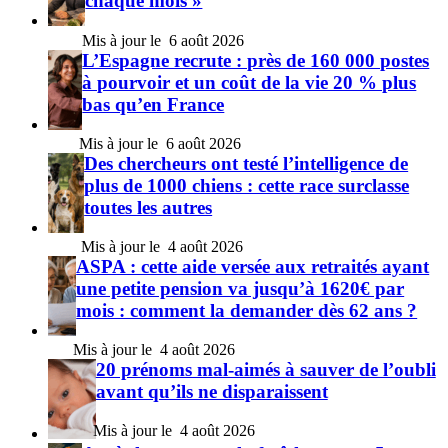
chaque mois »
6 août 2026
L’Espagne recrute : près de 160 000 postes
à pourvoir et un coût de la vie 20 % plus
bas qu’en France
6 août 2026
Des chercheurs ont testé l’intelligence de
plus de 1000 chiens : cette race surclasse
toutes les autres
4 août 2026
ASPA : cette aide versée aux retraités ayant
une petite pension va jusqu’à 1620€ par
mois : comment la demander dès 62 ans ?
4 août 2026
20 prénoms mal-aimés à sauver de l’oubli
avant qu’ils ne disparaissent
4 août 2026