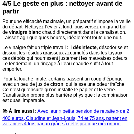
4/5 Le geste en plus : nettoyer avant de
partir
Pour une efficacité maximale, un préparatif s’impose la veille
du départ. Nettoyez l’évier à fond, puis versez un grand bol
de
vinaigre blanc
chaud directement dans la canalisation.
Laissez agir quelques heures, idéalement toute une nuit.
Le vinaigre fait un triple travail : il
désinfecte
, désodorise et
dissout les résidus graisseux accumulés dans les tuyaux —
ces dépôts qui nourrissent justement les mauvaises odeurs.
Le lendemain, un rinçage à l’eau chaude suffit à tout
emporter.
Pour la touche finale, certains passent un coup d’éponge
avec un peu de jus de
citron
, qui laisse une odeur fraîche.
Ce n’est qu’ensuite qu’on installe le papier et le verre.
Canalisation propre plus barrière physique : la combinaison
est quasi imparable.
📚
À lire aussi
:
Avec leur « petite pension de retraite » de 2
400 euros, Claudine et Jean-Louis, 74 et 75 ans, partent en
vacances 4 fois par an grâce à cette pratique méconnue