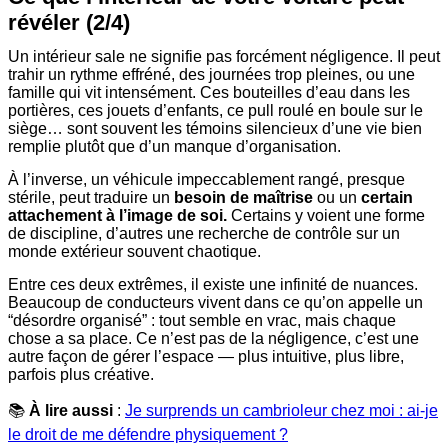
révéler (2/4)
Un intérieur sale ne signifie pas forcément négligence. Il peut
trahir un rythme effréné, des journées trop pleines, ou une
famille qui vit intensément. Ces bouteilles d’eau dans les
portières, ces jouets d’enfants, ce pull roulé en boule sur le
siège… sont souvent les témoins silencieux d’une vie bien
remplie plutôt que d’un manque d’organisation.
À l’inverse, un véhicule impeccablement rangé, presque
stérile, peut traduire un
besoin de maîtrise
ou un
certain
attachement à l’image de soi.
Certains y voient une forme
de discipline, d’autres une recherche de contrôle sur un
monde extérieur souvent chaotique.
Entre ces deux extrêmes, il existe une infinité de nuances.
Beaucoup de conducteurs vivent dans ce qu’on appelle un
“désordre organisé” : tout semble en vrac, mais chaque
chose a sa place. Ce n’est pas de la négligence, c’est une
autre façon de gérer l’espace — plus intuitive, plus libre,
parfois plus créative.
📚
À lire aussi
:
Je surprends un cambrioleur chez moi : ai-je
le droit de me défendre physiquement ?