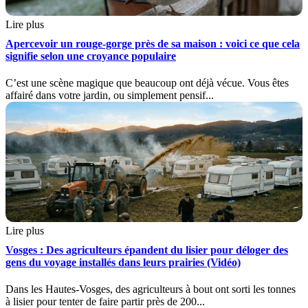
Lire plus
Apercevoir un rouge-gorge près de sa maison : voici ce que cela
signifie selon une croyance populaire
C’est une scène magique que beaucoup ont déjà vécue. Vous êtes
affairé dans votre jardin, ou simplement pensif...
Lire plus
Vosges : Des agriculteurs épandent du lisier pour déloger des
gens du voyage installés dans leurs prairies (Vidéo)
Dans les Hautes-Vosges, des agriculteurs à bout ont sorti les tonnes
à lisier pour tenter de faire partir près de 200...