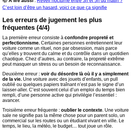
📚
À lire aussi
:
Réveil nocturne entre 3h et 5h du matin ?
C’est loin d’être un hasard, voici ce que ça signifie
Les erreurs de jugement les plus
fréquentes (4/4)
La première erreur consiste à
confondre propreté et
perfectionnisme.
Certaines personnes entretiennent leur
voiture comme un rituel, non par obsession, mais parce
qu’elles y trouvent du calme et du contrôle dans un quotidien
chaotique. Chez d’autres, au contraire, la propreté extrême
peut masquer un stress ou un besoin de reconnaissance.
Deuxième erreur :
voir du désordre là où il y a simplement
de la vie.
Une voiture avec des jouets d’enfants, un pull
oublié ou quelques papiers traînant n’est pas le signe d’un
laisser-aller. C’est souvent celui d’un emploi du temps bien
rempli, d’une personne active qui privilégie l’essentiel :
avancer.
Troisième erreur fréquente :
oublier le contexte
. Une voiture
sale ne signifie pas la même chose pour un parent solo, un
commercial sur les routes ou un étudiant vivant en ville. Le
temps, le lieu, la météo, le budget… tout joue un rôle.