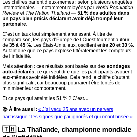
Les chiffres parlent d’eux-mêmes : selon plusieurs enquêtes
internationales — notamment relayées par
World Population
Review
et
The Nation Thailand
—
51 % des adultes dans
un pays bien précis déclarent avoir déjà trompé leur
partenaire
.
C’est un taux tout simplement ahurissant. À titre de
comparaison, les pays d’Europe de l’Ouest tournent autour
de
35 à 45 %
. Les États-Unis, eux, oscillent entre
20 et 30 %
.
Autant dire que ce pays explose littéralement les compteurs
de l’infidélité.
Mais attention : ces résultats sont basés sur des
sondages
auto-déclarés,
ce qui veut dire que les participants avouent
eux-mêmes avoir été infidèles. Cela rend le chiffre d’autant
plus significatif, car beaucoup pourraient être tentés de
minimiser leur comportement.
Et ce pays qui atteint les 51 % ? C’est…
📚
À lire aussi
:
« J’ai vécu 25 ans avec un pervers
narcissique : les signes que j’ai ignorés et qui m’ont brisée »
🇹🇭 La Thaïlande, championne mondiale