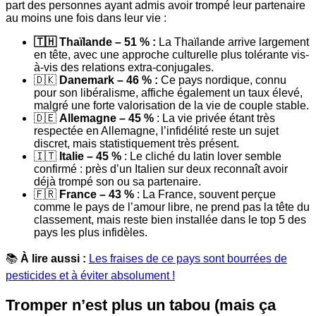
part des personnes ayant admis avoir trompé leur partenaire
au moins une fois dans leur vie :
🇹🇭 Thaïlande – 51 % :
La Thaïlande arrive largement
en tête, avec une approche culturelle plus tolérante vis-
à-vis des relations extra-conjugales.
🇩🇰
Danemark – 46 % :
Ce pays nordique, connu
pour son libéralisme, affiche également un taux élevé,
malgré une forte valorisation de la vie de couple stable.
🇩🇪
Allemagne – 45 %
: La vie privée étant très
respectée en Allemagne, l’infidélité reste un sujet
discret, mais statistiquement très présent.
🇮🇹
Italie – 45 %
: Le cliché du latin lover semble
confirmé : près d’un Italien sur deux reconnaît avoir
déjà trompé son ou sa partenaire.
🇫🇷
France – 43 %
: La France, souvent perçue
comme le pays de l’amour libre, ne prend pas la tête du
classement, mais reste bien installée dans le top 5 des
pays les plus infidèles.
📚
À lire aussi :
Les fraises de ce pays sont bourrées de
pesticides et à éviter absolument !
Tromper n’est plus un tabou (mais ça