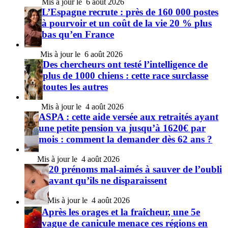
6 août 2026
L’Espagne recrute : près de 160 000 postes
à pourvoir et un coût de la vie 20 % plus
bas qu’en France
6 août 2026
Des chercheurs ont testé l’intelligence de
plus de 1000 chiens : cette race surclasse
toutes les autres
4 août 2026
ASPA : cette aide versée aux retraités ayant
une petite pension va jusqu’à 1620€ par
mois : comment la demander dès 62 ans ?
4 août 2026
20 prénoms mal-aimés à sauver de l’oubli
avant qu’ils ne disparaissent
4 août 2026
Après les orages et la fraîcheur, une 5e
vague de canicule menace ces régions en