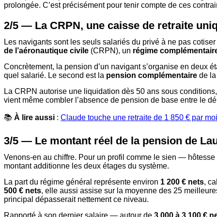
prolongée. C’est précisément pour tenir compte de ces contrai
2/5 — La CRPN, une caisse de retraite uni
Les navigants sont les seuls salariés du privé à ne pas cotiser 
de l’aéronautique civile
(CRPN), un
régime complémentair
Concrètement, la pension d’un navigant s’organise en deux ét
quel salarié. Le second est la
pension complémentaire
de la
La CRPN autorise une liquidation dès 50 ans sous conditions, et
vient même combler l’absence de pension de base entre le dépar
📚
À lire aussi
:
Claude touche une retraite de 1 850 € par moi
3/5 — Le montant réel de la pension de La
Venons-en au chiffre. Pour un profil comme le sien — hôtesse d
montant additionne les deux étages du système.
La part du régime général représente environ
1 200 € nets
, c
500 € nets
, elle aussi assise sur la moyenne des 25 meilleur
principal dépasserait nettement ce niveau.
Rapporté à son dernier salaire — autour de
3 000 à 3 100 € n