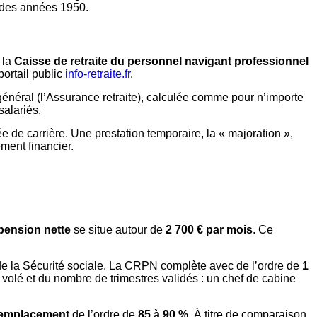
t des années 1950.
 la
Caisse de retraite du personnel navigant professionnel
portail public
info-retraite.fr
.
énéral (l’Assurance retraite), calculée comme pour n’importe
alariés.
e de carrière. Une prestation temporaire, la « majoration »,
ment financier.
pension nette
se situe autour de
2 700 € par mois
. Ce
 de la Sécurité sociale. La CRPN complète avec de l’ordre de
1
volé et du nombre de trimestres validés : un chef de cabine
remplacement
de l’ordre de
85 à 90 %
. À titre de comparaison,