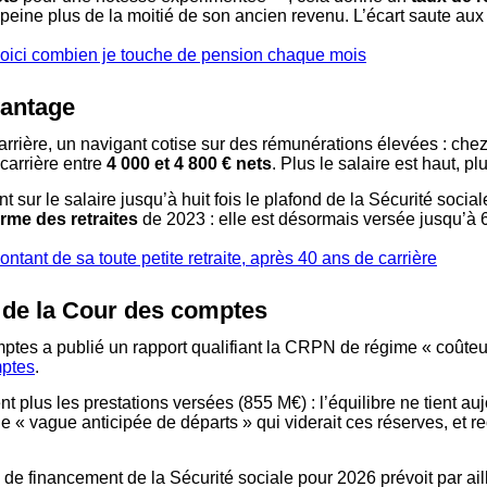
eine plus de la moitié de son ancien revenu. L’écart saute aux
, voici combien je touche de pension chaque mois
vantage
carrière, un navigant cotise sur des rémunérations élevées : c
 carrière entre
4 000 et 4 800 € nets
. Plus le salaire est haut, p
t sur le salaire jusqu’à huit fois le plafond de la Sécurité socia
rme des retraites
de 2023 : elle est désormais versée jusqu’à 6
ontant de sa toute petite retraite, après 40 ans de carrière
 de la Cour des comptes
ptes a publié un rapport qualifiant la CRPN de régime « coûteux 
ptes
.
nt plus les prestations versées (855 M€) : l’équilibre ne tient 
ne « vague anticipée de départs » qui viderait ces réserves, et
oi de financement de la Sécurité sociale pour 2026 prévoit par a