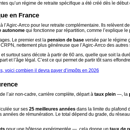
ntes qu’un régime de retraite spécifique a été créé dès le débu
que en France
à l’Agirc-Arrco pour leur retraite complémentaire. Ils relèvent de
e autonome
qui fonctionne par répartition, comme l’explique le 
ages. Le premier est la
pension de base
versée par le régime g
 CRPN, nettement plus généreuse que l’Agirc-Arrco des autres s
 surtout sans décote à partir de 60 ans, quelle que soit la duré
t et l’âge légal. C’est ce qui permet de partir tôt sans effondre
s, voici combien il devra payer d’impôts en 2026
urence
e l’air non-cadre, carrière complète, départ à
taux plein
—, la
alculée sur ses
25 meilleures années
dans la limite du plafond
es années de rémunération. Le total dépend du grade, du réseau 
ets
pour une hôtesse expérimentée —, cela donne un
taux de 