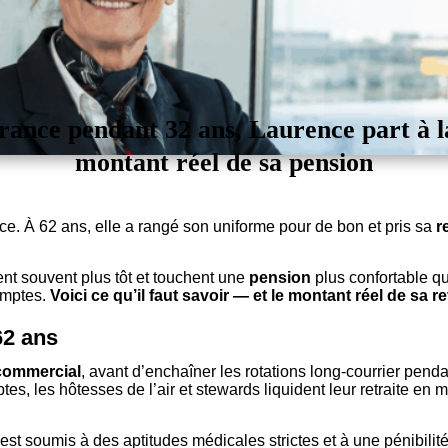
rance pendant 32 ans, Laurence part à la 
montant réel de sa pension
e. À 62 ans, elle a rangé son uniforme pour de bon et pris sa
r
tent souvent plus tôt et touchent une
pension
plus confortable q
omptes.
Voici ce qu’il faut savoir — et le montant réel de sa ret
62 ans
commercial
, avant d’enchaîner les rotations long-courrier penda
s, les hôtesses de l’air et stewards liquident leur retraite en
st soumis à des aptitudes médicales strictes et à une pénibilité r