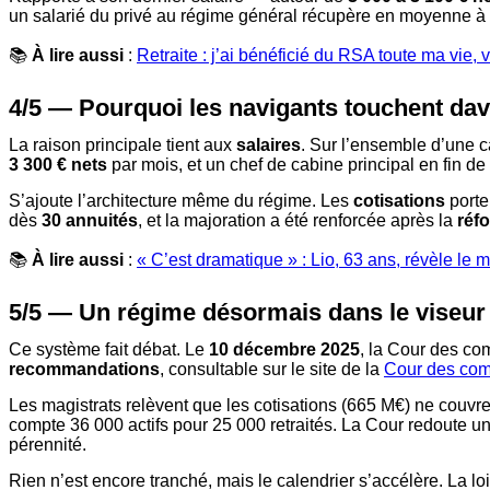
un salarié du privé au régime général récupère en moyenne à p
📚
À lire aussi
:
Retraite : j’ai bénéficié du RSA toute ma vie
4/5 — Pourquoi les navigants touchent da
La raison principale tient aux
salaires
. Sur l’ensemble d’une 
3 300 € nets
par mois, et un chef de cabine principal en fin de
S’ajoute l’architecture même du régime. Les
cotisations
porten
dès
30 annuités
, et la majoration a été renforcée après la
réfo
📚
À lire aussi
:
« C’est dramatique » : Lio, 63 ans, révèle le m
5/5 — Un régime désormais dans le viseur
Ce système fait débat. Le
10 décembre 2025
, la Cour des com
recommandations
, consultable sur le site de la
Cour des com
Les magistrats relèvent que les cotisations (665 M€) ne couvre
compte 36 000 actifs pour 25 000 retraités. La Cour redoute u
pérennité.
Rien n’est encore tranché, mais le calendrier s’accélère. La l