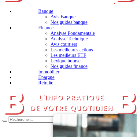
Banque
Avis Banque
Nos guides banque
Finance
Analyse Fondamentale
Analyse Technique
Avis courtiers
Les meilleures actions
Les meilleurs ETF
Lexique bourse
Nos guides finance
Immobilier
Épargne
Retraite