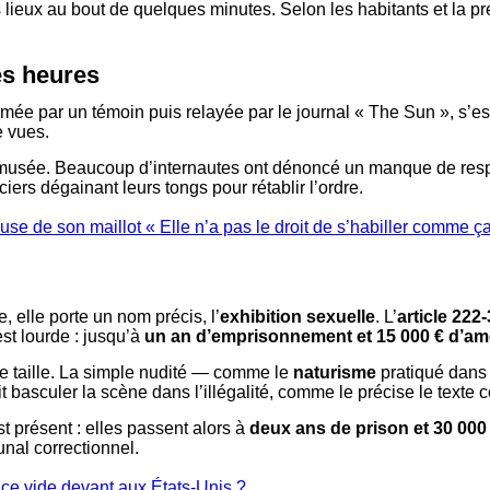
s lieux au bout de quelques minutes. Selon les habitants et la 
es heures
mée par un témoin puis relayée par le journal « The Sun », s’es
e vues.
é amusée. Beaucoup d’internautes ont dénoncé un manque de respec
ers dégainant leurs tongs pour rétablir l’ordre.
e de son maillot « Elle n’a pas le droit de s’habiller comme ç
, elle porte un nom précis, l’
exhibition sexuelle
. L’
article 222
est lourde : jusqu’à
un an d’emprisonnement et 15 000 € d’a
 de taille. La simple nudité — comme le
naturisme
pratiqué dans 
t basculer la scène dans l’illégalité, comme le précise le texte 
 présent : elles passent alors à
deux ans de prison et 30 00
unal correctionnel.
ace vide devant aux États-Unis ?