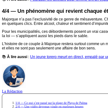
4/4 — Un phénomène qui revient chaque é
Majorque n’a pas l’exclusivité de ce genre de mésaventure. Ch
en quelques clics. Entre alcool, chaleur et sentiment d’impuni
Pour les municipalités, ces débordements posent un vrai casse-
la loi — s’appliquent aussi les pieds dans le sable.
L’histoire de ce couple à Majorque restera surtout comme un mom
et elles ne sont pas seulement une affaire de bon sens.
📚
À lire aussi
:
Un jeune torero meurt en direct, empalé par u
La Rédaction
1/4 — Ce qui s’est passé sur la plage de Playa de Palma
2/4 — Une vidéo devenue virale en quelques heures