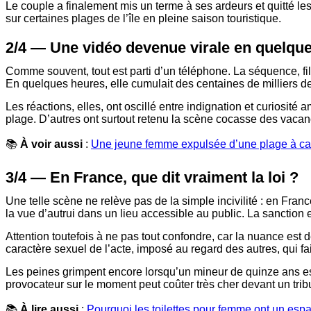
Le couple a finalement mis un terme à ses ardeurs et quitté le
sur certaines plages de l’île en pleine saison touristique.
2/4 — Une vidéo devenue virale en quelqu
Comme souvent, tout est parti d’un téléphone. La séquence, fil
En quelques heures, elle cumulait des centaines de milliers d
Les réactions, elles, ont oscillé entre indignation et curiosit
plage. D’autres ont surtout retenu la scène cocasse des vacanci
📚
À voir aussi
:
Une jeune femme expulsée d’une plage à caus
3/4 — En France, que dit vraiment la loi ?
Une telle scène ne relève pas de la simple incivilité : en France
la vue d’autrui dans un lieu accessible au public. La sanction 
Attention toutefois à ne pas tout confondre, car la nuance est
caractère sexuel de l’acte, imposé au regard des autres, qui fai
Les peines grimpent encore lorsqu’un mineur de quinze ans est
provocateur sur le moment peut coûter très cher devant un trib
📚
À lire aussi
:
Pourquoi les toilettes pour femme ont un esp