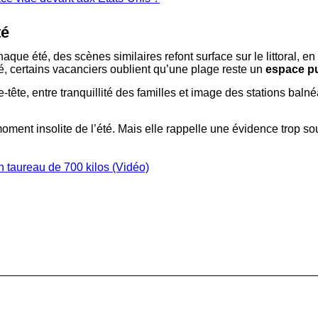
té
aque été, des scènes similaires refont surface sur le littoral
té, certains vacanciers oublient qu’une plage reste un
espace pu
tête, entre tranquillité des familles et image des stations baln
ent insolite de l’été. Mais elle rappelle une évidence trop souv
n taureau de 700 kilos (Vidéo)