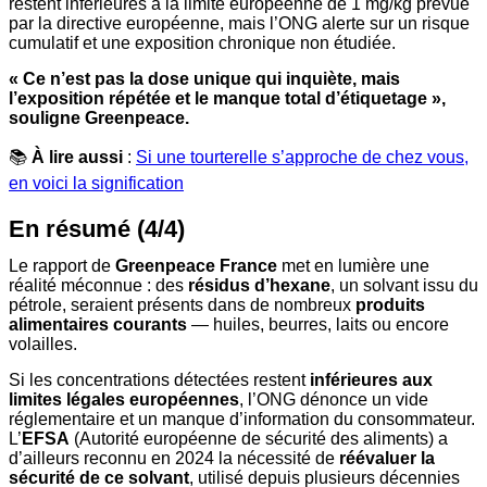
restent inférieures à la limite européenne de 1 mg/kg prévue
par la directive européenne, mais l’ONG alerte sur un risque
cumulatif et une exposition chronique non étudiée.
« Ce n’est pas la dose unique qui inquiète, mais
l’exposition répétée et le manque total d’étiquetage »,
souligne Greenpeace.
📚
À lire aussi
:
Si une tourterelle s’approche de chez vous,
en voici la signification
En résumé (4/4)
Le rapport de
Greenpeace France
met en lumière une
réalité méconnue : des
résidus d’hexane
, un solvant issu du
pétrole, seraient présents dans de nombreux
produits
alimentaires courants
— huiles, beurres, laits ou encore
volailles.
Si les concentrations détectées restent
inférieures aux
limites légales européennes
, l’ONG dénonce un vide
réglementaire et un manque d’information du consommateur.
L’
EFSA
(Autorité européenne de sécurité des aliments) a
d’ailleurs reconnu en 2024 la nécessité de
réévaluer la
sécurité de ce solvant
, utilisé depuis plusieurs décennies