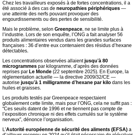
Chez les travailleurs exposés à de fortes concentrations, il a
été associé à des cas de
neuropathies
périphériques
—
une atteinte des nerfs pouvant provoquer des
engourdissements ou des pertes de sensibilité.
Mais le problème, selon
Greenpeace
, ne se limite plus à
l’industrie. Lors de son enquête, l’ONG a fait analyser 56
produits alimentaires vendus dans les grandes surfaces
françaises : 36 d’entre eux contenaient des résidus d’hexane
détectables.
Les concentrations observées allaient
jusqu’à 80
microgrammes
par kilogramme, d’après des données
reprises par
Le Monde
(22 septembre 2025). En Europe, la
réglementation actuelle — la directive 2009/32/CE —
autorise
jusqu’à 1 milligramme d’hexane par kilo
dans les
huiles et graisses.
Les produits testés par Greenpeace respectaient
globalement cette limite, mais pour l’ONG, cela ne suffit pas :
“Ces seuils datent de 1996 et ne tiennent pas compte de
l’exposition chronique ni des effets cumulés sur le système
nerveux”, dénonce l’organisation.
L’
Autorité européenne de sécurité des aliments (EFSA)
a
d’ailleurs reconnu en 2024 qu’il était nécessaire de réévaluer