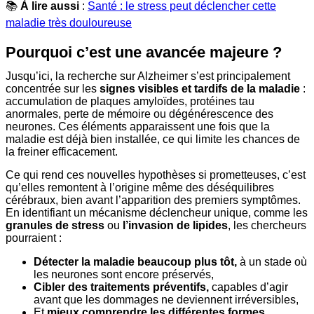
📚
À lire aussi
:
Santé : le stress peut déclencher cette
maladie très douloureuse
Pourquoi c’est une avancée majeure ?
Jusqu’ici, la recherche sur Alzheimer s’est principalement
concentrée sur les
signes visibles et tardifs de la maladie
:
accumulation de plaques amyloïdes, protéines tau
anormales, perte de mémoire ou dégénérescence des
neurones. Ces éléments apparaissent une fois que la
maladie est déjà bien installée, ce qui limite les chances de
la freiner efficacement.
Ce qui rend ces nouvelles hypothèses si prometteuses, c’est
qu’elles remontent à l’origine même des déséquilibres
cérébraux, bien avant l’apparition des premiers symptômes.
En identifiant un mécanisme déclencheur unique, comme les
granules de stress
ou
l’invasion de lipides
, les chercheurs
pourraient :
Détecter la maladie beaucoup plus tôt,
à un stade où
les neurones sont encore préservés,
Cibler des traitements préventifs,
capables d’agir
avant que les dommages ne deviennent irréversibles,
Et
mieux comprendre les différentes formes