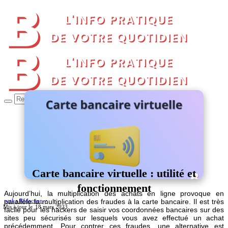
Carte bancaire virtuelle : utilité et
fonctionnement
Aujourd’hui, la multiplication des achats en ligne provoque en
parallèle la multiplication des fraudes à la carte bancaire. Il est très
par
La Rédaction
18 mars 2023
facile pour les hackers de saisir vos coordonnées bancaires sur des
sites peu sécurisés sur lesquels vous avez effectué un achat
précédemment. Pour contrer ces fraudes, une alternative est