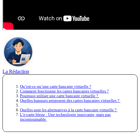
La Rédaction
Qu’est-ce qu’une carte bancaire virtuelle ?
Comment fonctionne les cartes bancaires virtuelles ?
Pourquoi utiliser une carte bancaire virtuelle ?
Quelles banques proposent des cartes bancaires virtuelles ?
Quelles sont les alternatives à la carte bancaire virtuelle ?
L’e-carte bleue : Une technologie innovante, mais pas
incontournable