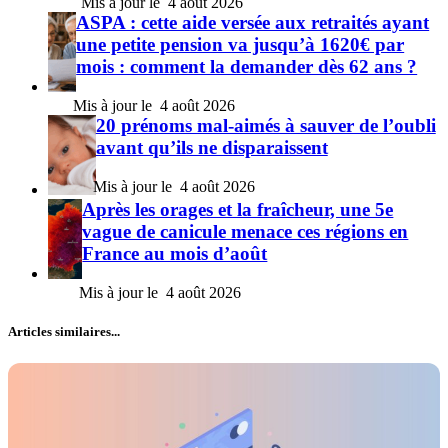
4 août 2026
ASPA : cette aide versée aux retraités ayant
une petite pension va jusqu’à 1620€ par
mois : comment la demander dès 62 ans ?
4 août 2026
20 prénoms mal-aimés à sauver de l’oubli
avant qu’ils ne disparaissent
4 août 2026
Après les orages et la fraîcheur, une 5e
vague de canicule menace ces régions en
France au mois d’août
4 août 2026
Articles similaires...