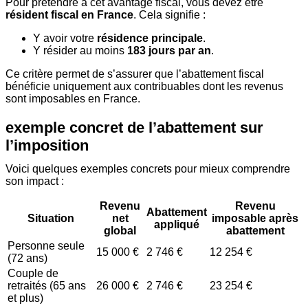
Pour prétendre à cet avantage fiscal, vous devez être
résident fiscal en France
. Cela signifie :
Y avoir votre
résidence principale
.
Y résider au moins
183 jours par an
.
Ce critère permet de s’assurer que l’abattement fiscal
bénéficie uniquement aux contribuables dont les revenus
sont imposables en France.
exemple concret de l’abattement sur
l’imposition
Voici quelques exemples concrets pour mieux comprendre
son impact :
Revenu
Revenu
Abattement
Situation
net
imposable après
appliqué
global
abattement
Personne seule
15 000 €
2 746 €
12 254 €
(72 ans)
Couple de
retraités (65 ans
26 000 €
2 746 €
23 254 €
et plus)