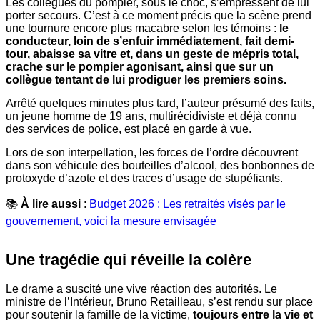
Les collègues du pompier, sous le choc, s’empressent de lui
porter secours. C’est à ce moment précis que la scène prend
une tournure encore plus macabre selon les témoins :
le
conducteur, loin de s’enfuir immédiatement, fait demi-
tour, abaisse sa vitre et, dans un geste de mépris total,
crache sur le pompier agonisant, ainsi que sur un
collègue tentant de lui prodiguer les premiers soins.
Arrêté quelques minutes plus tard, l’auteur présumé des faits,
un jeune homme de 19 ans, multirécidiviste et déjà connu
des services de police, est placé en garde à vue.
Lors de son interpellation, les forces de l’ordre découvrent
dans son véhicule des bouteilles d’alcool, des bonbonnes de
protoxyde d’azote et des traces d’usage de stupéfiants.
📚
À lire aussi
:
Budget 2026 : Les retraités visés par le
gouvernement, voici la mesure envisagée
Une tragédie qui réveille la colère
Le drame a suscité une vive réaction des autorités. Le
ministre de l’Intérieur, Bruno Retailleau, s’est rendu sur place
pour soutenir la famille de la victime,
toujours entre la vie et