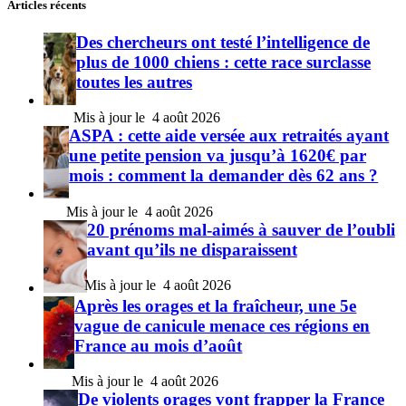
Articles récents
Des chercheurs ont testé l’intelligence de
plus de 1000 chiens : cette race surclasse
toutes les autres
4 août 2026
ASPA : cette aide versée aux retraités ayant
une petite pension va jusqu’à 1620€ par
mois : comment la demander dès 62 ans ?
4 août 2026
20 prénoms mal-aimés à sauver de l’oubli
avant qu’ils ne disparaissent
4 août 2026
Après les orages et la fraîcheur, une 5e
vague de canicule menace ces régions en
France au mois d’août
4 août 2026
De violents orages vont frapper la France