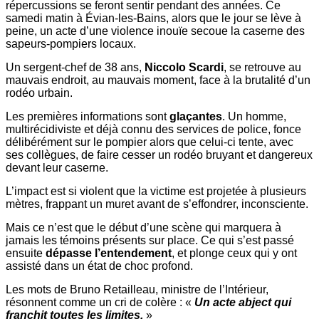
répercussions se feront sentir pendant des années. Ce
samedi matin à Évian-les-Bains, alors que le jour se lève à
peine, un acte d’une violence inouïe secoue la caserne des
sapeurs-pompiers locaux.
Un sergent-chef de 38 ans,
Niccolo Scardi
, se retrouve au
mauvais endroit, au mauvais moment, face à la brutalité d’un
rodéo urbain.
Les premières informations sont
glaçantes
. Un homme,
multirécidiviste et déjà connu des services de police, fonce
délibérément sur le pompier alors que celui-ci tente, avec
ses collègues, de faire cesser un rodéo bruyant et dangereux
devant leur caserne.
L’impact est si violent que la victime est projetée à plusieurs
mètres, frappant un muret avant de s’effondrer, inconsciente.
Mais ce n’est que le début d’une scène qui marquera à
jamais les témoins présents sur place. Ce qui s’est passé
ensuite
dépasse
l’entendement
, et plonge ceux qui y ont
assisté dans un état de choc profond.
Les mots de Bruno Retailleau, ministre de l’Intérieur,
résonnent comme un cri de colère : «
Un acte abject qui
franchit toutes les limites.
»