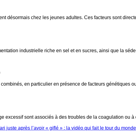
sent désormais chez les jeunes adultes. Ces facteurs sont direc
entation industrielle riche en sel et en sucres, ainsi que la séd
s
x combinés, en particulier en présence de facteurs génétiques
e excessif sont associés à des troubles de la coagulation ou à
 juste après l’avoir « giflé » : la vidéo qui fait le tour du monde