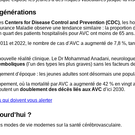
 générations
les
Centers for Disease Control and Prevention (CDC)
, les h
urance Maladie observe une tendance similaire : la proportion
quart des patients hospitalisés pour AVC ont moins de 65 ans.
 2011 et 2022, le nombre de cas d’AVC a augmenté de 7,8 %, tan
nouvelle réalité clinique. Le Dr Mohammad Anadani, neurologue 
emboliques
(l’un des types les plus graves) sans les facteurs d
ngement d’époque : les jeunes adultes sont désormais une popula
loppement, où la mortalité par AVC a augmenté de 42 % en vingt 
doutent un
doublement des décès liés aux AVC
d’ici 2030.
qui doivent vous alerter
jourd’hui ?
nos modes de vie modernes sur la santé cérébrovasculaire.