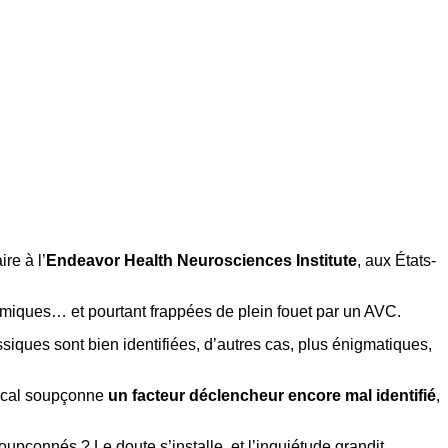
re à l’
Endeavor Health Neurosciences Institute
, aux États-
amiques… et pourtant frappées de plein fouet par un AVC.
siques sont bien identifiées, d’autres cas, plus énigmatiques,
édical soupçonne
un facteur déclencheur encore mal identifié
,
pçonnés ? Le doute s’installe, et l’inquiétude grandit.