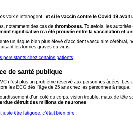
s voix s’interrogent :
et si le vaccin contre le Covid-19 avait 
nalés, notamment des cas de
thromboses
. Toutefois, les autorit
ement significative n’a été prouvée entre la vaccination et 
te un risque bien plus élevé d’accident vasculaire cérébral, n
duisant les formes graves du virus.
s persistants chez certains patients
nce de santé publique
 L’AVC n’est plus un problème réservé aux personnes âgées. Les 
ncore les ECG dès l’âge de 25 ans chez les personnes à risque.
urdissement d’un côté du corps, vision trouble, maux de tête sou
rdue détruit des millions de neurones
.
 juste être fatiguée, c’était bien pire