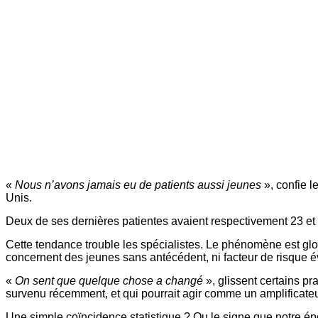
«
Nous n’avons jamais eu de patients aussi jeunes
», confie 
Unis.
Deux de ses dernières patientes avaient respectivement 23 et
Cette tendance trouble les spécialistes. Le phénomène est glob
concernent des jeunes sans antécédent, ni facteur de risque é
«
On sent que quelque chose a changé
», glissent certains p
survenu récemment, et qui pourrait agir comme un amplificateu
Une simple coïncidence statistique ? Ou le signe que notre épo