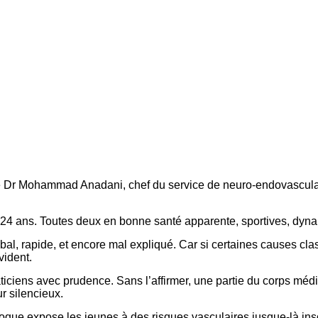
le Dr Mohammad Anadani, chef du service de neuro-endovasculai
 24 ans. Toutes deux en bonne santé apparente, sportives, dyn
al, rapide, et encore mal expliqué. Car si certaines causes clas
vident.
raticiens avec prudence. Sans l’affirmer, une partie du corps m
r silencieux.
que expose les jeunes à des risques vasculaires jusque-là insou