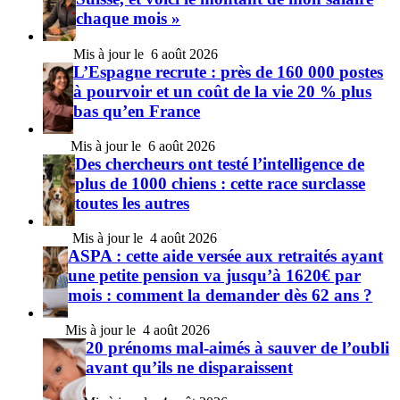
chaque mois »
6 août 2026
L’Espagne recrute : près de 160 000 postes
à pourvoir et un coût de la vie 20 % plus
bas qu’en France
6 août 2026
Des chercheurs ont testé l’intelligence de
plus de 1000 chiens : cette race surclasse
toutes les autres
4 août 2026
ASPA : cette aide versée aux retraités ayant
une petite pension va jusqu’à 1620€ par
mois : comment la demander dès 62 ans ?
4 août 2026
20 prénoms mal-aimés à sauver de l’oubli
avant qu’ils ne disparaissent