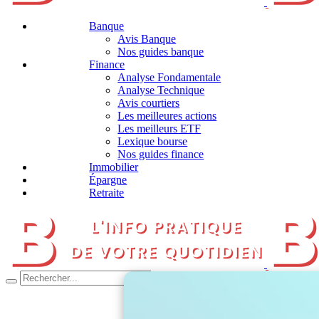
Banque
Avis Banque
Nos guides banque
Finance
Analyse Fondamentale
Analyse Technique
Avis courtiers
Les meilleures actions
Les meilleurs ETF
Lexique bourse
Nos guides finance
Immobilier
Épargne
Retraite