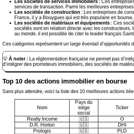
Les sociétés de services immobiliers
: Ces entreprises
services de transaction. Parmi les meilleures entreprises
Les sociétés de construction
: Les entreprises de cons
France, il y a Bouygues qui est très populaire en bourse.
Les sociétés de matériaux et équipements
: Ces socié
sociétés sont en relation directe avec les constructeurs.
au monde, il est possible de citer le leader français Sain
Ces catégories représentent un large éventail d’opportunités d
💡
À noter :
La réglementation française ne permet pas d’intég
d’intégrer des promoteurs immobiliers, des sociétés de matéri
Top 10 des actions immobilier en bourse
Sans plus attendre, voici la liste des 10 meilleures actions liée
Pays du
Nom
siège
Ticker
social
Realty Income
🇺🇸
O
D.R. Horton
🇺🇸
DHI
Prologis
🇺🇸
PLD