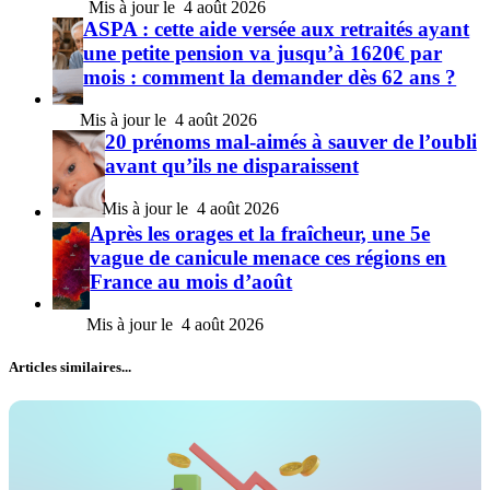
4 août 2026
ASPA : cette aide versée aux retraités ayant
une petite pension va jusqu’à 1620€ par
mois : comment la demander dès 62 ans ?
4 août 2026
20 prénoms mal-aimés à sauver de l’oubli
avant qu’ils ne disparaissent
4 août 2026
Après les orages et la fraîcheur, une 5e
vague de canicule menace ces régions en
France au mois d’août
4 août 2026
Articles similaires...