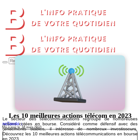
Les 10 meilleures actions télécom en 2023
Le secteur des télécommunications regroupe de nombreuses
actions cotées en bourse. Considéré comme défensif avec des
par
Timothé
18 mars 2023
rendements stables, il intéresse de nombreux investisseurs.
Découvrez les 10 meilleures actions télécommunications en bourse
en 2023.