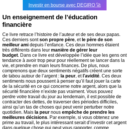
Investir en bourse avec DEGIRO 🚀
Un enseignement de l’éducation
financière
Ce livre retrace l’histoire de l’auteur et de ses deux papas.
Ces derniers sont
son propre père
, et
le père de son
meilleur ami
depuis l’enfance. Ces deux hommes étaient
très différents dans leur
manière de gérer leur
budget
.
Dans ce livre est développée l’idée que les gens ont
tendance à avoir trop peur pour réellement se lancer dans la
vie, et prendre en main leurs finances.
De plus, nous
comprenons que deux sentiments négatifs créent une sorte
de tabou autour de l’argent :
la peur
, et
l’avidité
. Ces deux
sentiments nous poussent à penser qu’il faut jouer la carte
de la sécurité en ce qui concerne notre argent, alors que la
sécurité financière n’existe pas vraiment. Vous pouvez
perdre votre travail du jour au lendemain, il est possible de
contracter des dettes, de traverser des périodes difficiles,
ainsi qu’un tas de choses qui peut venir perturber notre
quotidien.
Mais
la peur
nous
empêche de prendre les
meilleures décisions
. Par exemple, si vous obtenez une
prime au travail, le plus intéressant serait d’investir cet argent
dans quelque chose qui peut vous rapporter, comme