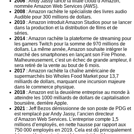
2006
: Andy Jassy lance la filiale cloud d’Amazon,
nommée Amazon Web Services (AWS).
2008
: Amazon rachète le spécialiste des livres audio
Audible pour 300 millions de dollars.
2010
: Amazon introduit Amazon Studios pour se lancer
dans la production et la distribution de films et de
séries.
2014
: Amazon rachète la plateforme de streaming pour
les gamers Twitch pour la somme de 970 millions de
dollars. La même année, Amazon souhaite intégrer le
marché des smartphones en lançant son Fire Phone.
Malheureusement, c’est un échec de grande ampleur, il
sera retiré de la vente au bout de 6 mois.
2017
: Amazon rachète la chaîne américaine de
supermarchés bio Wholes Food Market pour 13,7
milliards de dollars, marquant une incursion majeure
dans le commerce physique.
2018
: Amazon est la deuxième entreprise au monde à
atteindre les 1000 milliards de dollars de capitalisation
boursière, derrière Apple.
2021
: Jeff Bezos démissionne de son poste de PDG et
est remplacé par Andy Jassy, l’ancien directeur
d’Amazon Web Services. L’entreprise compte 1,5
millions d’employés, en nette hausse par rapport aux
750 000 employés en 2019. Cela est dû principalement