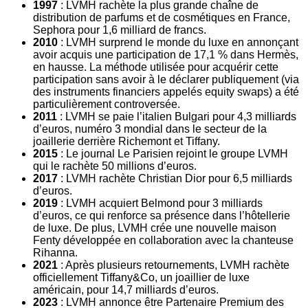
1997
: LVMH rachète la plus grande chaîne de
distribution de parfums et de cosmétiques en France,
Sephora pour 1,6 milliard de francs.
2010
: LVMH surprend le monde du luxe en annonçant
avoir acquis une participation de 17,1 % dans Hermès,
en hausse. La méthode utilisée pour acquérir cette
participation sans avoir à le déclarer publiquement (via
des instruments financiers appelés equity swaps) a été
particulièrement controversée.
2011
: LVMH se paie l’italien Bulgari pour 4,3 milliards
d’euros, numéro 3 mondial dans le secteur de la
joaillerie derrière Richemont et Tiffany.
2015
: Le journal Le Parisien rejoint le groupe LVMH
qui le rachète 50 millions d’euros.
2017
: LVMH rachète Christian Dior pour 6,5 milliards
d’euros.
2019
: LVMH acquiert Belmond pour 3 milliards
d’euros, ce qui renforce sa présence dans l’hôtellerie
de luxe. De plus, LVMH crée une nouvelle maison
Fenty développée en collaboration avec la chanteuse
Rihanna.
2021
: Après plusieurs retournements, LVMH rachète
officiellement Tiffany&Co, un joaillier de luxe
américain, pour 14,7 milliards d’euros.
2023
: LVMH annonce être Partenaire Premium des