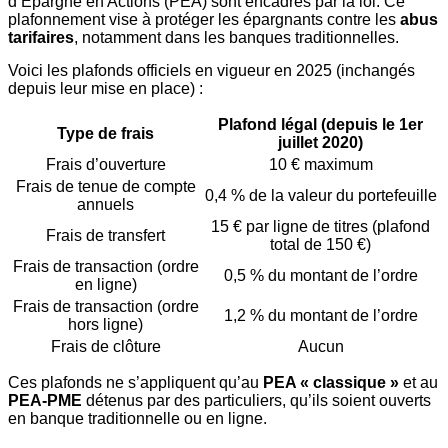
d’Épargne en Actions (PEA) sont encadrés par la loi. Ce
plafonnement vise à protéger les épargnants contre les
abus
tarifaires
, notamment dans les banques traditionnelles.
Voici les plafonds officiels en vigueur en 2025 (inchangés
depuis leur mise en place) :
Plafond légal (depuis le 1er
Type de frais
juillet 2020)
Frais d’ouverture
10 € maximum
Frais de tenue de compte
0,4 % de la valeur du portefeuille
annuels
15 € par ligne de titres (plafond
Frais de transfert
total de 150 €)
Frais de transaction (ordre
0,5 % du montant de l’ordre
en ligne)
Frais de transaction (ordre
1,2 % du montant de l’ordre
hors ligne)
Frais de clôture
Aucun
Ces plafonds ne s’appliquent qu’au
PEA « classique »
et au
PEA-PME
détenus par des particuliers, qu’ils soient ouverts
en banque traditionnelle ou en ligne.