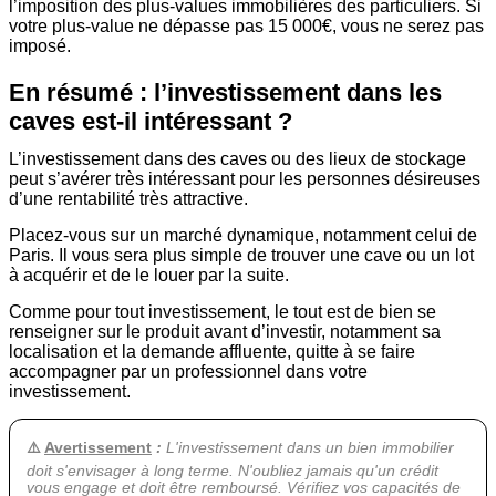
l’imposition des plus-values immobilières des particuliers. Si
votre plus-value ne dépasse pas 15 000€, vous ne serez pas
imposé.
En résumé : l’investissement dans les
caves est-il intéressant ?
L’investissement dans des caves ou des lieux de stockage
peut s’avérer très intéressant pour les personnes désireuses
d’une rentabilité très attractive.
Placez-vous sur un marché dynamique, notamment celui de
Paris. Il vous sera plus simple de trouver une cave ou un lot
à acquérir et de le louer par la suite.
Comme pour tout investissement, le tout est de bien se
renseigner sur le produit avant d’investir, notamment sa
localisation et la demande affluente, quitte à se faire
accompagner par un professionnel dans votre
investissement.
⚠️
Avertissement
:
L'investissement dans un bien immobilier
doit s'envisager à long terme. N'oubliez jamais qu'u
n crédit
vous engage et doit être remboursé. Vérifiez vos capacités de