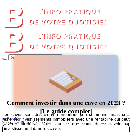
Comment investir dans une cave en 2023 ?
[Le guide complet]
Les caves sont des biens immobiliers peu communs, mais cela
reste des investissements immobiliers avec une rentabilité qui peut
par
Timothé
18 mars 2023
s’avérer attractive. Voici tout ce que vous devez savoir sur
l’investissement dans les caves.