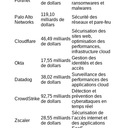
Fortinet
de dollars
ransomwares et
malwares
119,10
Palo Alto
Sécurité des
milliards de
Networks
réseaux et pare-feu
dollars
Sécurisation des
sites web,
46,49 milliards
Cloudflare
optimisation des
de dollars
performances,
infrastructure cloud
Gestion des
17,55 milliards
Okta
identités et des
de dollars
accès
Surveillance des
38,02 milliards
Datadog
performances des
de dollars
applications cloud
Détection et
92,75 milliards
prévention des
CrowdStrike
de dollars
cyberattaques en
temps réel
Sécurisation de
28,55 milliards
l’accès internet et
Zscaler
de dollars
des applications