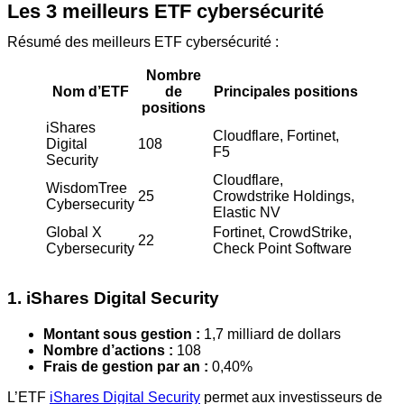
Les 3 meilleurs ETF cybersécurité
Résumé des meilleurs ETF cybersécurité :
Nombre
Nom d’ETF
de
Principales positions
positions
iShares
Cloudflare, Fortinet,
Digital
108
F5
Security
Cloudflare,
WisdomTree
25
Crowdstrike Holdings,
Cybersecurity
Elastic NV
Global X
Fortinet, CrowdStrike,
22
Cybersecurity
Check Point Software
1. iShares Digital Security
Montant sous gestion :
1,7 milliard de dollars
Nombre d’actions :
108
Frais de gestion par an :
0,40%
L’ETF
iShares Digital Security
permet aux investisseurs de