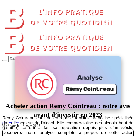
Acheter action Rémy Cointreau : notre avis
avant d’investir en 2023
Rémy Cointreau est une entreprise familiale française spécialisée
dans le secteur de l’alcool. Elle commercialise des alcools haut de
par
Timothé
18 mars 2023
gamme, ce qui a fait sa réputation depuis plus d’un siècle.
Découvrez notre analyse complète à propos de cette action