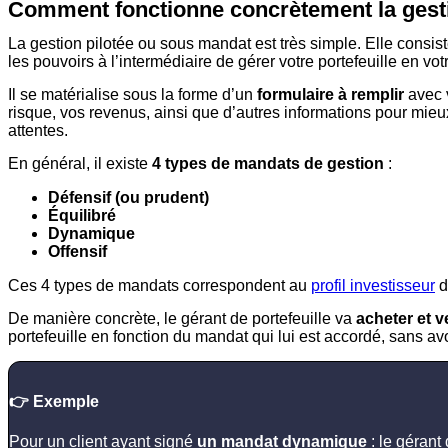
Comment fonctionne concrètement la gest
La gestion pilotée ou sous mandat est très simple. Elle consis
les pouvoirs à l’intermédiaire de gérer votre portefeuille en vo
Il se matérialise sous la forme d’un
formulaire à remplir
avec v
risque, vos revenus, ainsi que d’autres informations pour mieu
attentes.
En général, il existe
4 types de mandats de gestion
:
Défensif (ou prudent)
Équilibré
Dynamique
Offensif
Ces 4 types de mandats correspondent au
profil investisseur
d
De manière concrète, le gérant de portefeuille va
acheter et ve
portefeuille en fonction du mandat qui lui est accordé, sans av
👉 Exemple
Pour un client ayant signé
un mandat dynamique
: le gérant