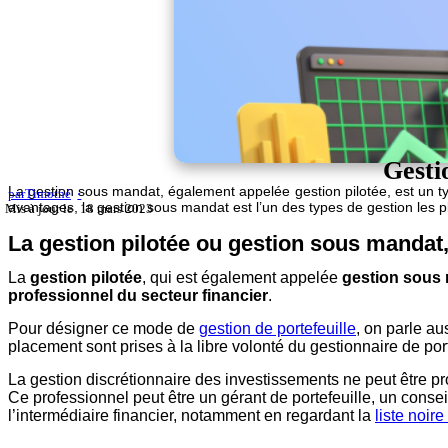
Gesti
La gestion sous mandat, également appelée gestion pilotée, est un typ
par
Timothé
avantages, la gestion sous mandat est l’un des types de gestion les p
18 mars 2023
La gestion pilotée ou gestion sous mandat,
La
gestion pilotée
, qui est également appelée
gestion sous
professionnel du secteur financier
.
Pour désigner ce mode de
gestion de portefeuille
, on parle au
placement sont prises à la libre volonté du gestionnaire de port
La gestion discrétionnaire des investissements ne peut être 
Ce professionnel peut être un gérant de portefeuille, un conse
l’intermédiaire financier, notamment en regardant la
liste noir