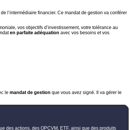
de l’intermédiaire financier. Ce mandat de gestion va conférer
moniale, vos objectifs d’investissement, votre tolérance au
andat
en parfaite adéquation
avec vos besoins et vos
c le
mandat de gestion
que vous avez signé. Il va gérer le
ls que des actions, des OPCVM, ETF, ainsi que des produits