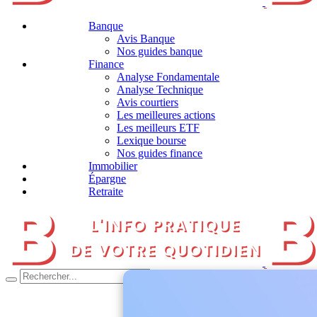
Banque
Avis Banque
Nos guides banque
Finance
Analyse Fondamentale
Analyse Technique
Avis courtiers
Les meilleures actions
Les meilleurs ETF
Lexique bourse
Nos guides finance
Immobilier
Épargne
Retraite