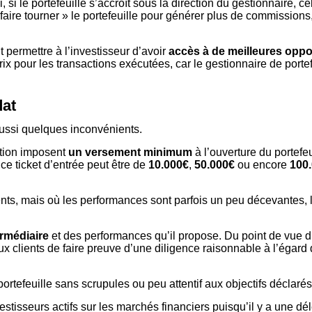
si, si le portefeuille s’accroît sous la direction du gestionnaire,
 « faire tourner » le portefeuille pour générer plus de commissi
 permettre à l’investisseur d’avoir
accès à de meilleures oppo
prix pour les transactions exécutées, car le gestionnaire de port
dat
ussi quelques inconvénients.
stion imposent
un versement minimum
à l’ouverture du portefeu
ce ticket d’entrée peut être de
10.000€
,
50.000€
ou encore
100
nts, mais où les performances sont parfois un peu décevantes, 
termédiaire
et des performances qu’il propose. Du point de vue du 
 aux clients de faire preuve d’une diligence raisonnable à l’égard
rtefeuille sans scrupules ou peu attentif aux objectifs déclarés 
estisseurs actifs sur les marchés financiers puisqu’il y a une d