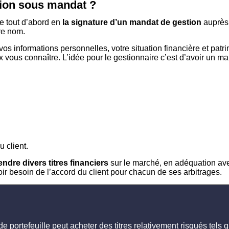
ion sous mandat ?
te tout d’abord en
la signature d’un mandat de gestion
auprès 
tre nom.
os informations personnelles, votre situation financière et patri
x vous connaître. L’idée pour le gestionnaire c’est d’avoir un m
u client.
ndre divers titres financiers
sur le marché, en adéquation ave
oir besoin de l’accord du client pour chacun de ses arbitrages.
 de portefeuille peut acheter des titres relativement risqués te