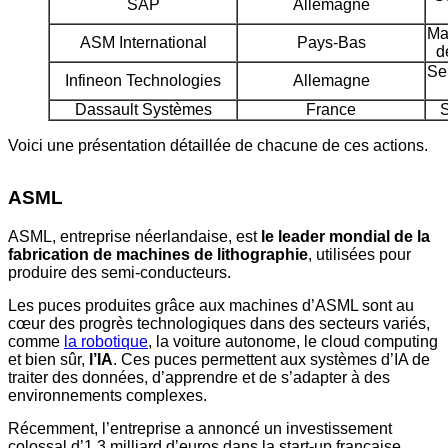
SAP
Allemagne
Ma
ASM International
Pays-Bas
d
Se
Infineon Technologies
Allemagne
Dassault Systèmes
France
S
Voici une présentation détaillée de chacune de ces actions.
ASML
ASML, entreprise néerlandaise, est
le leader mondial de la
fabrication de machines de lithographie
, utilisées pour
produire des semi-conducteurs.
Les puces produites grâce aux machines d’ASML sont au
cœur des progrès technologiques dans des secteurs variés,
comme
la robotique
, la voiture autonome, le cloud computing
et bien sûr,
l’IA
. Ces puces permettent aux systèmes d’IA de
traiter des données, d’apprendre et de s’adapter à des
environnements complexes.
Récemment, l’entreprise a annoncé un investissement
colossal d’1,3 milliard d’euros dans la start-up française