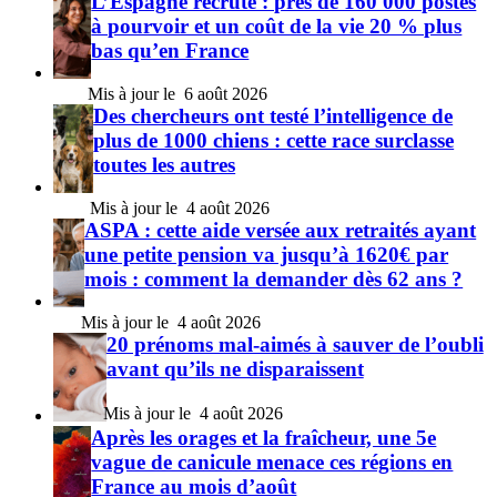
L’Espagne recrute : près de 160 000 postes
à pourvoir et un coût de la vie 20 % plus
bas qu’en France
6 août 2026
Des chercheurs ont testé l’intelligence de
plus de 1000 chiens : cette race surclasse
toutes les autres
4 août 2026
ASPA : cette aide versée aux retraités ayant
une petite pension va jusqu’à 1620€ par
mois : comment la demander dès 62 ans ?
4 août 2026
20 prénoms mal-aimés à sauver de l’oubli
avant qu’ils ne disparaissent
4 août 2026
Après les orages et la fraîcheur, une 5e
vague de canicule menace ces régions en
France au mois d’août