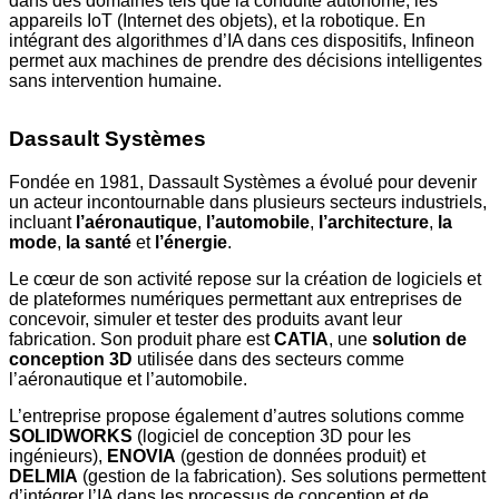
dans des domaines tels que la conduite autonome, les
appareils IoT (Internet des objets), et la robotique. En
intégrant des algorithmes d’IA dans ces dispositifs, Infineon
permet aux machines de prendre des décisions intelligentes
sans intervention humaine.
Dassault Systèmes
Fondée en 1981, Dassault Systèmes a évolué pour devenir
un acteur incontournable dans plusieurs secteurs industriels,
incluant
l’aéronautique
,
l’automobile
,
l’architecture
,
la
mode
,
la santé
et
l’énergie
.
Le cœur de son activité repose sur la création de logiciels et
de plateformes numériques permettant aux entreprises de
concevoir, simuler et tester des produits avant leur
fabrication. Son produit phare est
CATIA
, une
solution de
conception 3D
utilisée dans des secteurs comme
l’aéronautique et l’automobile.
L’entreprise propose également d’autres solutions comme
SOLIDWORKS
(logiciel de conception 3D pour les
ingénieurs),
ENOVIA
(gestion de données produit) et
DELMIA
(gestion de la fabrication). Ses solutions permettent
d’intégrer l’IA dans les processus de conception et de