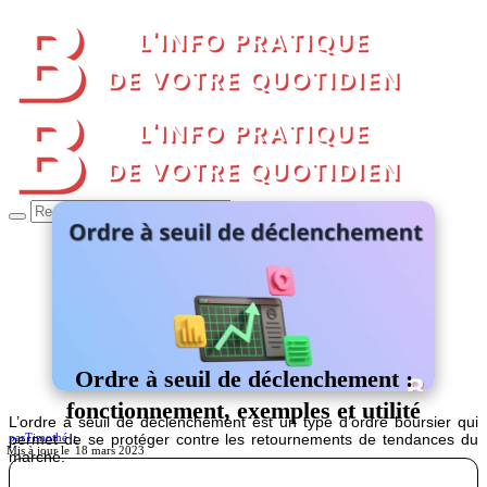
Ordre à seuil de déclenchement :
fonctionnement, exemples et utilité
L’ordre à seuil de déclenchement est un type d’ordre boursier qui
permet de se protéger contre les retournements de tendances du
par
Timothé
18 mars 2023
marché.