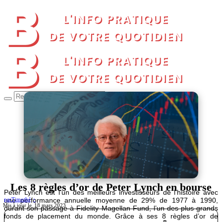
Les 8 règles d’or de Peter Lynch en bourse
Peter Lynch est l’un des meilleurs investisseurs de l’histoire avec
une performance annuelle moyenne de 29% de 1977 à 1990,
par
Timothé
18 mars 2023
durant son passage à Fidelity Magellan Fund, l’un des plus grands
fonds de placement du monde. Grâce à ses 8 règles d’or de