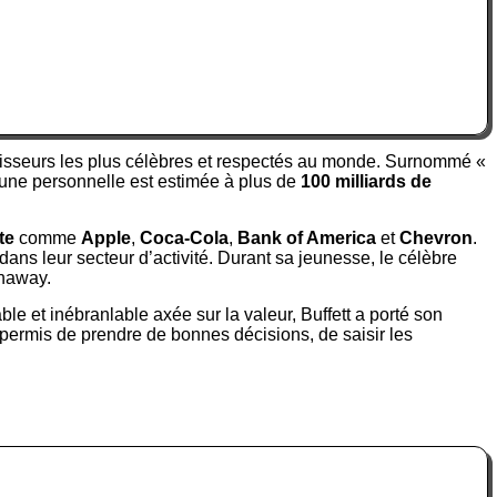
vestisseurs les plus célèbres et respectés au monde. Surnommé «
tune personnelle est estimée à plus de
100 milliards de
te
comme
Apple
,
Coca-Cola
,
Bank of America
et
Chevron
.
dans leur secteur d’activité. Durant sa jeunesse, le célèbre
thaway.
e et inébranlable axée sur la valeur, Buffett a porté son
permis de prendre de bonnes décisions, de saisir les