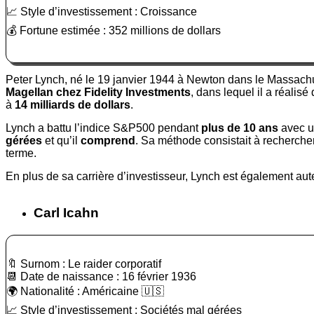
📈 Style d’investissement : Croissance
💰 Fortune estimée : 352 millions de dollars
Peter Lynch, né le 19 janvier 1944 à Newton dans le Massachuse
Magellan chez Fidelity Investments
, dans lequel il a réalis
à
14 milliards de dollars
.
Lynch a battu l’indice S&P500 pendant
plus de 10 ans
avec u
gérées
et qu’il
comprend
. Sa méthode consistait à recherche
terme.
En plus de sa carrière d’investisseur, Lynch est également aut
Carl Icahn
🔖 Surnom : Le raider corporatif
📆 Date de naissance : 16 février 1936
🌍 Nationalité : Américaine 🇺🇸
📈 Style d’investissement : Sociétés mal gérées