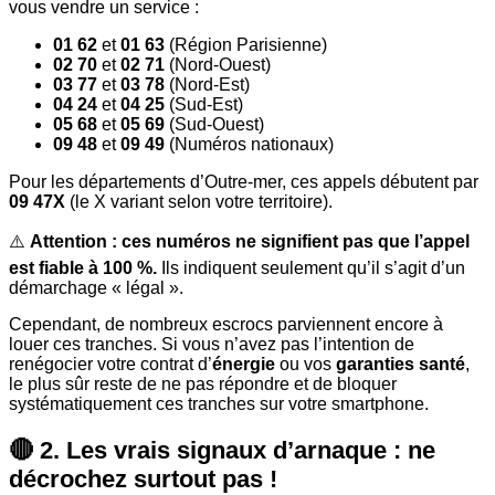
vous vendre un service :
01 62
et
01 63
(Région Parisienne)
02 70
et
02 71
(Nord-Ouest)
03 77
et
03 78
(Nord-Est)
04 24
et
04 25
(Sud-Est)
05 68
et
05 69
(Sud-Ouest)
09 48
et
09 49
(Numéros nationaux)
Pour les départements d’Outre-mer, ces appels débutent par
09 47X
(le X variant selon votre territoire).
⚠️
Attention : ces numéros ne signifient pas que l’appel
est fiable à 100 %.
Ils indiquent seulement qu’il s’agit d’un
démarchage « légal ».
Cependant, de nombreux escrocs parviennent encore à
louer ces tranches. Si vous n’avez pas l’intention de
renégocier votre contrat d’
énergie
ou vos
garanties santé
,
le plus sûr reste de ne pas répondre et de bloquer
systématiquement ces tranches sur votre smartphone.
🔴 2. Les vrais signaux d’arnaque : ne
décrochez surtout pas !