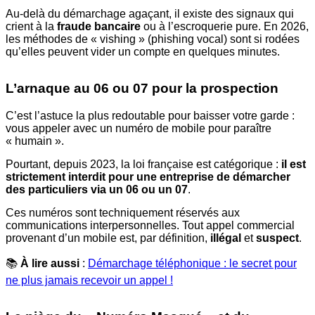
Au-delà du démarchage agaçant, il existe des signaux qui
crient à la
fraude bancaire
ou à l’escroquerie pure. En 2026,
les méthodes de « vishing » (phishing vocal) sont si rodées
qu’elles peuvent vider un compte en quelques minutes.
L’arnaque au 06 ou 07 pour la prospection
C’est l’astuce la plus redoutable pour baisser votre garde :
vous appeler avec un numéro de mobile pour paraître
« humain ».
Pourtant, depuis 2023, la loi française est catégorique :
il est
strictement interdit pour une entreprise de démarcher
des particuliers via un 06 ou un 07
.
Ces numéros sont techniquement réservés aux
communications interpersonnelles. Tout appel commercial
provenant d’un mobile est, par définition,
illégal
et
suspect
.
📚
À lire aussi
:
Démarchage téléphonique : le secret pour
ne plus jamais recevoir un appel !