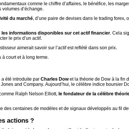
damentaux comme le chiffre d’affaires, le bénéfice, les marges 
es volumes d’échange.
ivité du marché
, d’une paire de devises dans le trading forex,
es les informations disponibles sur cet actif financier
. Cela si
r le prix d’un actif.
isseur aimerait savoir sur l’actif est reflété dans son prix.
à court et à long terme.
a été introduite par
Charles Dow
et la théorie de Dow à la fin
ow Jones and Company. Aujourd’hui, le célèbre indice boursier D
ue comme Ralph Nelson Elliott,
le fondateur de la célèbre théori
iste des centaines de modèles et de signaux développés au fil d
es actions ?