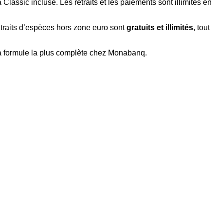
Classic incluse. Les retraits et les paiements sont illimités en
etraits d’espèces hors zone euro sont
gratuits et illimités
, tout
la formule la plus complète chez Monabanq.