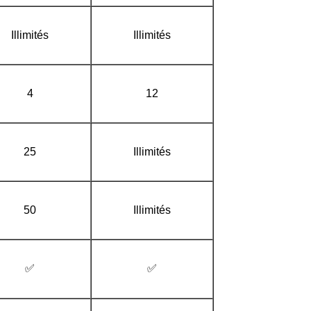
Illimités
Illimités
4
12
25
Illimités
50
Illimités
✅
✅