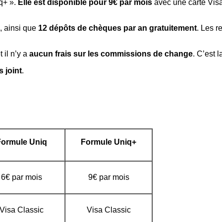
q+ ».
Elle est disponible pour 9€ par mois
avec une carte Visa 
, ainsi que
12 dépôts de chèques par an gratuitement
. Les r
 il n’y a
aucun frais sur les commissions de change
. C’est 
 joint
.
Formule Uniq
Formule Uniq+
6€ par mois
9€ par mois
Visa Classic
Visa Classic