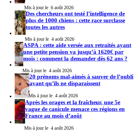
6 août 2026
Des chercheurs ont testé l’intelligence de
plus de 1000 chiens : cette race surclasse
toutes les autres
4 août 2026
ASPA : cette aide versée aux retraités ayant
une petite pension va jusqu’à 1620€ par
mois : comment la demander dès 62 ans ?
4 août 2026
20 prénoms mal-aimés à sauver de l’oubli
avant qu’ils ne disparaissent
4 août 2026
Après les orages et la fraîcheur, une 5e
vague de canicule menace ces régions en
France au mois d’août
4 août 2026