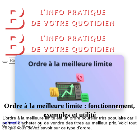
Ordre à la meilleure limite : fonctionnement,
exemples et utilité
L’ordre à la meilleure limite est un ordre boursier très populaire car il
permet d’acheter ou de vendre des titres au meilleur prix. Voici tout
par
Timothé
18 mars 2023
ce que vous devez savoir sur ce type d’ordre.