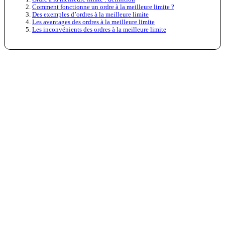
Comment fonctionne un ordre à la meilleure limite ?
Des exemples d’ordres à la meilleure limite
Les avantages des ordres à la meilleure limite
Les inconvénients des ordres à la meilleure limite