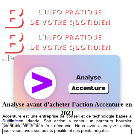
Analyse avant d’acheter l’action Accenture en
2023
Accenture est une entreprise de conseil et de technologie basée à
Dublin, en Irlande. Son action a connu un parcours boursier
par
Timothé
24 mars 2023
honorable cette dernière décennie. Nous avons analysé l’action
pour vous, avec ses points positifs et ses points négatifs.