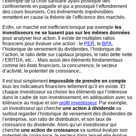
l’exemple de la crise sanitaire ayant provoqué des
confinements en pagaille et qui a provoqué l’effondrement
des cours boursiers. Ces événements imprévisibles
remettent en cause la théorie de l’efficience des marchés.
Enfin, un marché est inefficient lorsque par exemple
les
investisseurs ne se basent pas sur les mêmes données
pour analyser leur action. Il existe de multiples ratios
financiers pour évaluer une action : le
PER
, le
BPA
,
l’historique de versement du dividendes, l’historique de
l’action, le ratio dette sur capitaux propres, le ratio dette nette
/ EBITDA, etc… Mais aussi des éléments fondamentaux
comme les états financiers, la concurrence, le secteur
d’activité, le potentiel de croissance..
Il est tout simplement
impossible de prendre en compte
tous les indicateurs financiers tellement qu’il en existe. Et
chaque investisseur va choisir les éléments qui l’intéresse
dans le cadre de son investissement, en adéquation avec sa
tolérance au risque et son
profil investisseur
. Par exemple,
un investisseur qui cherche
une action à dividende
va
surtout regarder l’historique de versement des dividendes de
l’entreprise, son ratio de distribution, et son taux de
croissance du dividende. Alors qu’un investisseur qui
cherche
une action de croissance
va surtout évaluer son
potentiel de croissance, le secteur dans lequel elle évolue,