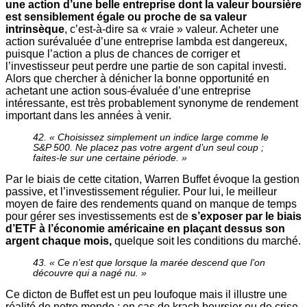
une action d’une belle entreprise dont la valeur boursière
est sensiblement égale ou proche de sa valeur
intrinsèque
, c’est-à-dire sa « vraie » valeur. Acheter une
action surévaluée d’une entreprise lambda est dangereux,
puisque l’action a plus de chances de corriger et
l’investisseur peut perdre une partie de son capital investi.
Alors que chercher à dénicher la bonne opportunité en
achetant une action sous-évaluée d’une entreprise
intéressante, est très probablement synonyme de rendement
important dans les années à venir.
42. « Choisissez simplement un indice large comme le
S&P 500. Ne placez pas votre argent d’un seul coup ;
faites-le sur une certaine période. »
Par le biais de cette citation, Warren Buffet évoque la gestion
passive, et l’investissement régulier. Pour lui, le meilleur
moyen de faire des rendements quand on manque de temps
pour gérer ses investissements est de
s’exposer par le biais
d’ETF à l’économie américaine en plaçant dessus son
argent chaque mois,
quelque soit les conditions du marché.
43. « Ce n’est que lorsque la marée descend que l’on
découvre qui a nagé nu. »
Ce dicton de Buffet est un peu loufoque mais il illustre une
réalité de notre monde : en cas de krach boursier ou de crise