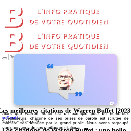
Les meilleures citations de Warren Buffet [2023
Alors que Warren Buffet est un exemple pour de nombreux
investisseurs, chacune de ses prises de parole est scrutée de
par
Timothé
18 mars 2023
manière très détaillée par le grand public. Nous avons regroupé
quelques unes de ses meilleures citations.
Les citations de Warren Buffet : une belle