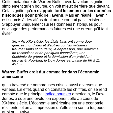
Cette métaphore de Warren Buffet avec la voiture signifie
simplement qu’en bourse, on voit mieux derrière que devant.
Cela signifie qu’
on s’appuie tout le temps sur les données
historiques pour prédire l’avenir
. Mais en réalité, l’avenir
est soumis à des aléas dont on ne connaît pas l’existence.
S’appuyer uniquement sur les données historiques pour
envisager des performances futures est une erreur qu’il faut
éviter.
36. « Au XXe siècle, les États-Unis ont connu deux
guerres mondiales et d’autres conflits militaires
traumatisants et coûteux, la dépression, une douzaine
de récessions et de paniques financières, une
épidémie de grippe et la démission d’un président
disgracié. Pourtant, le Dow Jones est passé de 66 à 11
497. »
Warren Buffet croit dur comme fer dans l’économie
américaine
qui a traversé de nombreuses crises, aussi diverses que
variées. En effet, quand on constate les chiffres, on se rend
compte que le principal
indice boursier
américain, le Dow
Jones, a subi une évolution exponentielle au cours du
XXème siècle. L’économie américaine est une économie
résiliente, et on a l’impression qu’elle s’en sortira toujours
quoi qu’il arrive.